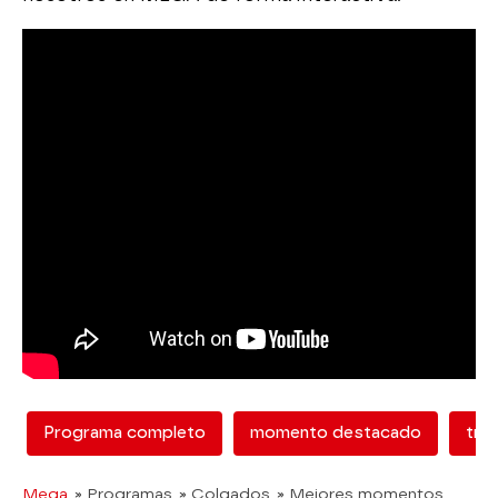
Programa completo
momento destacado
tra
Mega
» Programas
» Colgados
» Mejores momentos