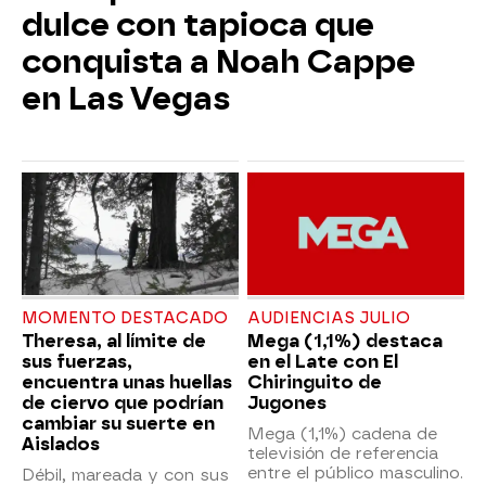
dulce con tapioca que
conquista a Noah Cappe
en Las Vegas
MOMENTO DESTACADO
AUDIENCIAS JULIO
Theresa, al límite de
Mega (1,1%) destaca
sus fuerzas,
en el Late con El
encuentra unas huellas
Chiringuito de
de ciervo que podrían
Jugones
cambiar su suerte en
Mega (1,1%) cadena de
Aislados
televisión de referencia
entre el público masculino.
Débil, mareada y con sus