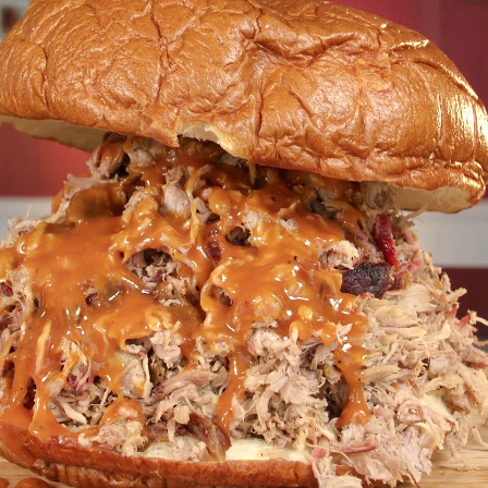
Whatsapp
Facebook
X
Flipboa
 Savannah, ciudad de Georgia, para
hawaiano de 400 gramos compuesto de
 carne de cerdo
desmenuzado y bañado
ante Papa Buck's BBQ para demostrar si