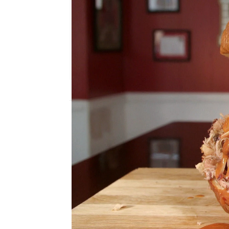
mega
Madrid
Publicado:
26 de febrero de 2020, 22:04
Casey Webb viaja hasta
enfrentarse a
un bollo 
casi un kilo y medio de
en sala barbacoa.
Para ello, va al restaur