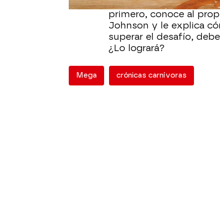
es capaz de superar
el r
primero, conoce al prop
Johnson y le explica có
superar el desafío, deb
¿Lo logrará?
Mega
crónicas carnívoras