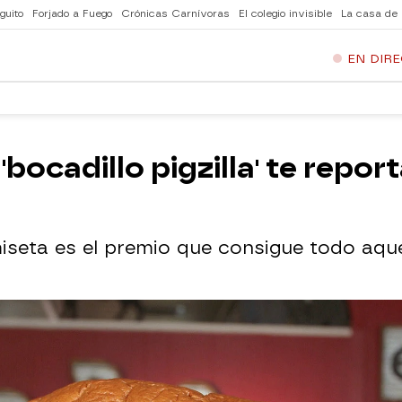
guito
Forjado a Fuego
Crónicas Carnívoras
El colegio invisible
La casa de
EN DIR
 'bocadillo pigzilla' te repor
seta es el premio que consigue todo aquel