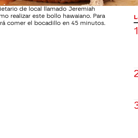
eto del 'bocadillo pigzilla.
Pero,
ietario de local llamado Jeremiah
mo realizar este bollo hawaiano. Para
L
erá comer el bocadillo en 45 minutos.