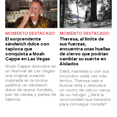
MOMENTO DESTACADO
MOMENTO DESTACADO
El sorprendente
Theresa, al límite de
sándwich dulce con
sus fuerzas,
tapioca que
encuentra unas huellas
conquista a Noah
de ciervo que podrían
Cappe en Las Vegas
cambiar su suerte en
Aislados
Noah Cappe descubre en
un festival de Las Vegas
Débil, mareada y con sus
una original creación
músculos cada vez más
inspirada en la cocina
lentos, Theresa sale a
asiática: un sándwich
buscar leña y descubre
dulce de queso fundido,
un rastro de ciervo cerca
pan de canela y perlas de
de su refugio. ¿Será la
tapioca.
oportunidad que necesita
para conseguir comida?