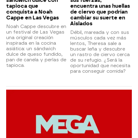
sándwich dulce con
sus fuerzas,
tapioca que
encuentra unas huellas
conquista a Noah
de ciervo que podrían
Cappe en Las Vegas
cambiar su suerte en
Aislados
Noah Cappe descubre en
un festival de Las Vegas
Débil, mareada y con sus
una original creación
músculos cada vez más
inspirada en la cocina
lentos, Theresa sale a
asiática: un sándwich
buscar leña y descubre
dulce de queso fundido,
un rastro de ciervo cerca
pan de canela y perlas de
de su refugio. ¿Será la
tapioca.
oportunidad que necesita
para conseguir comida?