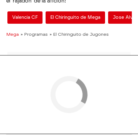
el 'rajadón' de la afición!
Valencia CF
El Chiringuito de Mega
Jose Alvar
Mega
» Programas
» El Chiringuito de Jugones