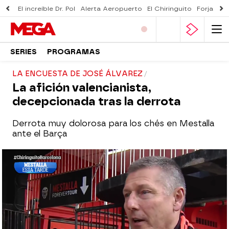
El increíble Dr. Pol
Alerta Aeropuerto
El Chiringuito
Forjado 
SERIES
PROGRAMAS
LA ENCUESTA DE JOSÉ ÁLVAREZ
La afición valencianista,
decepcionada tras la derrota
Derrota muy dolorosa para los chés en Mestalla
ante el Barça
El Chiringuito