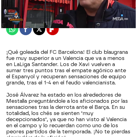
Madrid
Publicado:
21 de febrero de 2022, 01:39
Whatsapp
Facebook
X
Flipboard
¡Qué goleada del FC Barcelona! El club blaugrana
fue muy superior a un Valencia que va a menos
en LaLiga Santander. Los de Xavi vuelven a
sumar tres puntos tras el empate agónico ante
el Espanyol y recuperan sensaciones de equipo
grande, tras el 1-4 en el feudo valencianista.
José Álvarez ha estado en los alrededores de
Mestalla preguntándole a los aficionados por las
sensaciones tras la derrota ante el Barça. En su
totalidad, los chés se sienten "muy
decepcionados", ya que no han visto al Valencia
en el campo y lo recuerdan como uno de los
peores partidos de la temporada. ¡No te pierdas