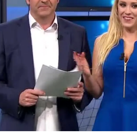
Whatsapp
Facebook
X
Flipboa
nes