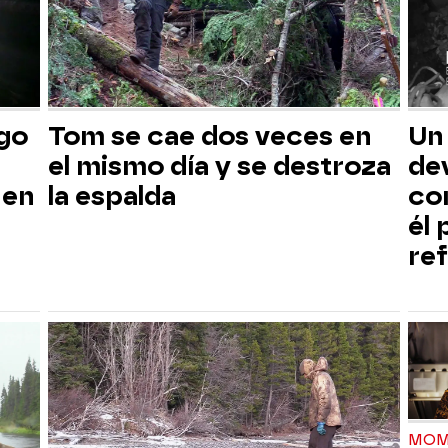
sgo
Tom se cae dos veces en
Un
el mismo día y se destroza
dev
 en
la espalda
co
él
ref
MOM