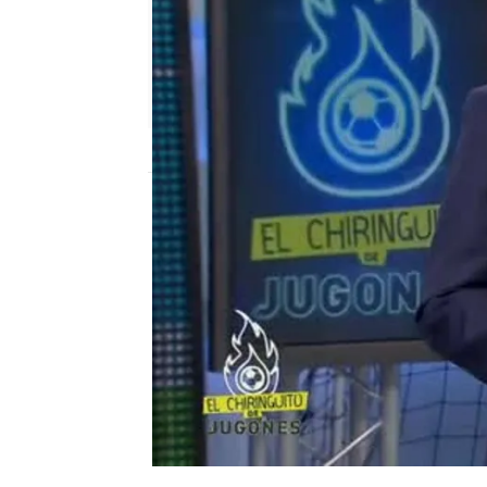
mega
madrid
Publicado:
12 de febrero de 2018, 12:50
Laura Gadea
El Chiringuito de Jugo