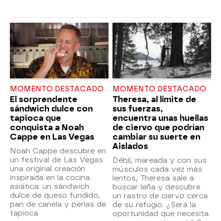
MOMENTO DESTACADO
MOMENTO DESTACADO
El sorprendente
Theresa, al límite de
sándwich dulce con
sus fuerzas,
tapioca que
encuentra unas huellas
conquista a Noah
de ciervo que podrían
Cappe en Las Vegas
cambiar su suerte en
Aislados
Noah Cappe descubre en
un festival de Las Vegas
Débil, mareada y con sus
una original creación
músculos cada vez más
inspirada en la cocina
lentos, Theresa sale a
asiática: un sándwich
buscar leña y descubre
dulce de queso fundido,
un rastro de ciervo cerca
pan de canela y perlas de
de su refugio. ¿Será la
tapioca.
oportunidad que necesita