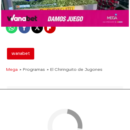
madrid
Publicado:
08 de junio de 2018, 18:59
Whatsapp
Facebook
X
Flipboard
wanabet
Mega
» Programas
» El Chiringuito de Jugones