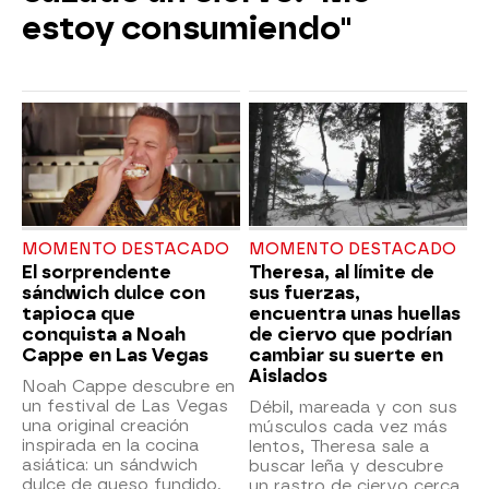
estoy consumiendo"
MOMENTO DESTACADO
MOMENTO DESTACADO
El sorprendente
Theresa, al límite de
sándwich dulce con
sus fuerzas,
tapioca que
encuentra unas huellas
conquista a Noah
de ciervo que podrían
Cappe en Las Vegas
cambiar su suerte en
Aislados
Noah Cappe descubre en
un festival de Las Vegas
Débil, mareada y con sus
una original creación
músculos cada vez más
inspirada en la cocina
lentos, Theresa sale a
asiática: un sándwich
buscar leña y descubre
dulce de queso fundido,
un rastro de ciervo cerca