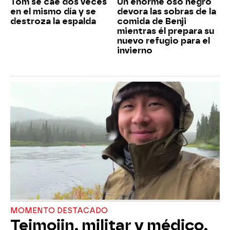
Tom se cae dos veces
Un enorme oso negro
en el mismo día y se
devora las sobras de la
destroza la espalda
comida de Benji
mientras él prepara su
nuevo refugio para el
invierno
MOMENTO DESTACADO
Teimojin, militar y médico,