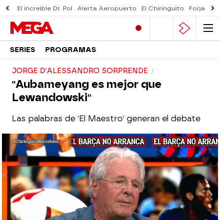
El increíble Dr. Pol
Alerta Aeropuerto
El Chiringuito
Forjado 
SERIES
PROGRAMAS
JORGE D'ALESSANDRO SORPRENDE
"Aubameyang es mejor que
Lewandowski"
Las palabras de 'El Maestro' generan el debate
El Chiringuito
Madrid