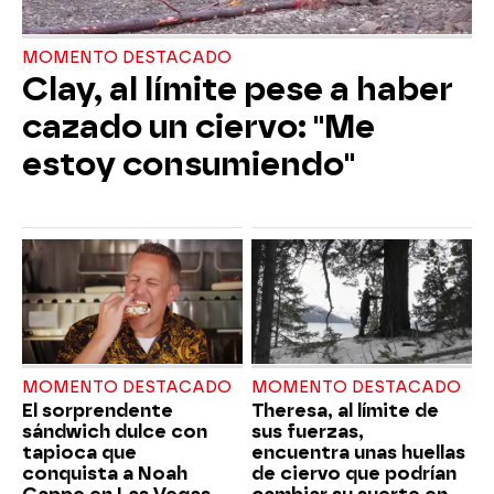
MOMENTO DESTACADO
Clay, al límite pese a haber
cazado un ciervo: "Me
estoy consumiendo"
MOMENTO DESTACADO
MOMENTO DESTACADO
El sorprendente
Theresa, al límite de
sándwich dulce con
sus fuerzas,
tapioca que
encuentra unas huellas
conquista a Noah
de ciervo que podrían