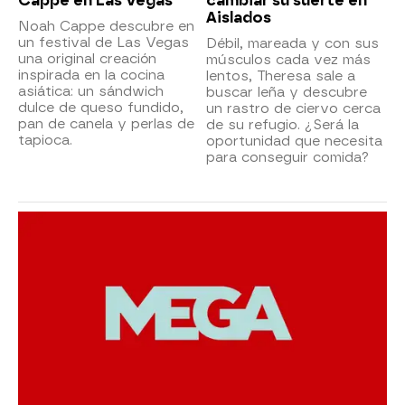
Cappe en Las Vegas
cambiar su suerte en
Aislados
Noah Cappe descubre en
un festival de Las Vegas
Débil, mareada y con sus
una original creación
músculos cada vez más
inspirada en la cocina
lentos, Theresa sale a
asiática: un sándwich
buscar leña y descubre
dulce de queso fundido,
un rastro de ciervo cerca
pan de canela y perlas de
de su refugio. ¿Será la
tapioca.
oportunidad que necesita
para conseguir comida?