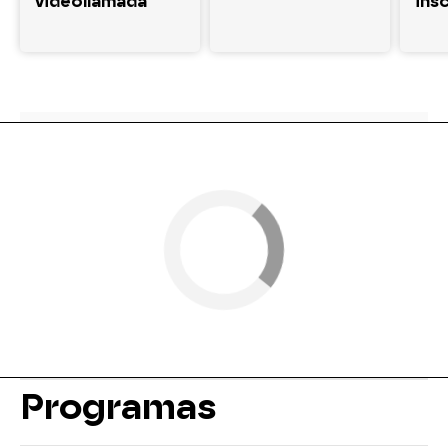
videollamada"
insc
Programas