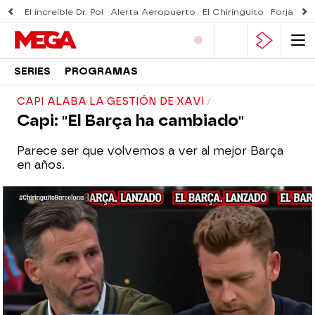
El increíble Dr. Pol
Alerta Aeropuerto
El Chiringuito
Forjado 
SERIES
PROGRAMAS
CAPI ALABA LA GESTIÓN DE XAVI
Capi: "El Barça ha cambiado"
Parece ser que volvemos a ver al mejor Barça
en años.
El Chiringuito
Madrid