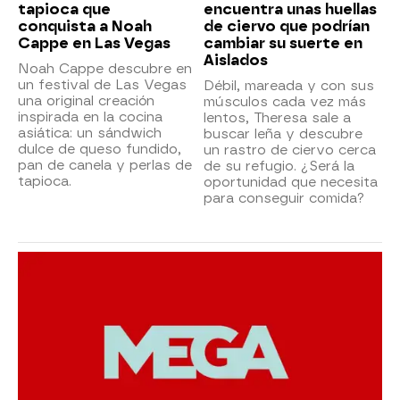
tapioca que
encuentra unas huellas
conquista a Noah
de ciervo que podrían
Cappe en Las Vegas
cambiar su suerte en
Aislados
Noah Cappe descubre en
un festival de Las Vegas
Débil, mareada y con sus
una original creación
músculos cada vez más
inspirada en la cocina
lentos, Theresa sale a
asiática: un sándwich
buscar leña y descubre
dulce de queso fundido,
un rastro de ciervo cerca
pan de canela y perlas de
de su refugio. ¿Será la
tapioca.
oportunidad que necesita
para conseguir comida?