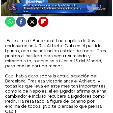
Actualizado:
28 de febrero de 2022, 06:00
Publicado:
28 de febrero de 2022, 00:40
Whatsapp
Facebook
X
Flipboard
¡Este sí es el Barcelona! Los pupilos de Xavi le
endosaron un 4-0 al Athletic Club en el partido
liguero, con una actuación estelar de todos. Tres
puntos al casillero para seguir sumando y
mirando alto, aunque se sitúen a 15 del Madrid,
pero con un partido menos.
Capi habla claro sobre la actual situación del
Barcelona. Tras esa victoria ante el Athletic, y
todas las que lleva en este mes tan importantes
como la de Nápoles, el ex-jugador afirma que "ha
cambiado" e incluso recupera a jugadores como
Pedri. Ha resaltado la figura del canario por
encima de todos. ¡No te pierdas lo que piensa
Capi!