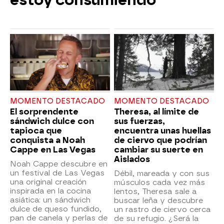
estoy consumiendo"
MOMENTO DESTACADO
MOMENTO DESTACADO
El sorprendente
Theresa, al límite de
sándwich dulce con
sus fuerzas,
tapioca que
encuentra unas huellas
conquista a Noah
de ciervo que podrían
Cappe en Las Vegas
cambiar su suerte en
Aislados
Noah Cappe descubre en
un festival de Las Vegas
Débil, mareada y con sus
una original creación
músculos cada vez más
inspirada en la cocina
lentos, Theresa sale a
asiática: un sándwich
buscar leña y descubre
dulce de queso fundido,
un rastro de ciervo cerca
pan de canela y perlas de
de su refugio. ¿Será la