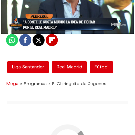
El Chiringuito
Madrid
Actualizado:
28 de mayo de 2021, 06:00
Publicado:
28 de mayo de 2021, 02:13
Whatsapp
Facebook
X
Flipboard
Liga Santander
Real Madrid
Fútbol
Mega
» Programas
» El Chiringuito de Jugones