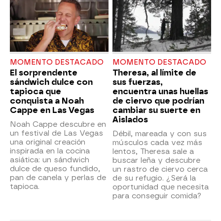
MOMENTO DESTACADO
MOMENTO DESTACADO
El sorprendente
Theresa, al límite de
sándwich dulce con
sus fuerzas,
tapioca que
encuentra unas huellas
conquista a Noah
de ciervo que podrían
Cappe en Las Vegas
cambiar su suerte en
Aislados
Noah Cappe descubre en
un festival de Las Vegas
Débil, mareada y con sus
una original creación
músculos cada vez más
inspirada en la cocina
lentos, Theresa sale a
asiática: un sándwich
buscar leña y descubre
dulce de queso fundido,
un rastro de ciervo cerca
pan de canela y perlas de
de su refugio. ¿Será la
tapioca.
oportunidad que necesita
para conseguir comida?