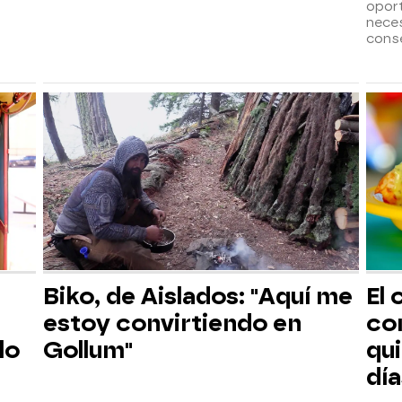
opor
neces
cons
Biko, de Aislados: "Aquí me
El 
estoy convirtiendo en
co
lo
Gollum"
qu
día