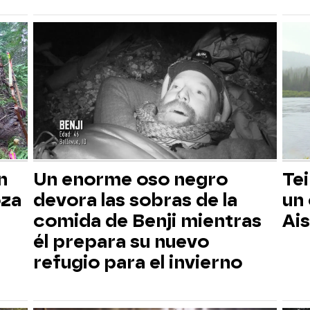
n
Un enorme oso negro
Tei
oza
devora las sobras de la
un
comida de Benji mientras
Ai
él prepara su nuevo
refugio para el invierno