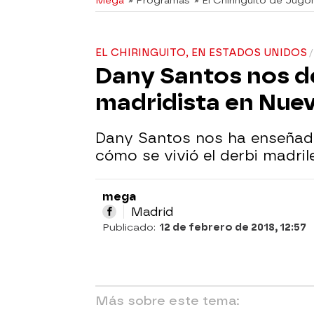
Mega
» Programas
» El Chiringuito de Jugo
EL CHIRINGUITO, EN ESTADOS UNIDOS
Dany Santos nos d
madridista en Nue
Dany Santos nos ha enseñado
cómo se vivió el derbi madri
mega
Madrid
Publicado:
12 de febrero de 2018, 12:57
Más sobre este tema: