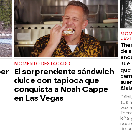
MOM
DES
Ther
de s
enc
huel
MOMENTO DESTACADO
que
ber
El sorprendente sándwich
cam
dulce con tapioca que
suer
conquista a Noah Cappe
Aisl
en Las Vegas
Débil
sus 
vez m
There
leña 
rastr
de su