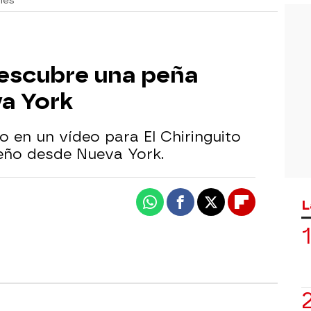
nes
escubre una peña
va York
 en un vídeo para El Chiringuito
leño desde Nueva York.
L
Whatsapp
Facebook
X
Flipboard