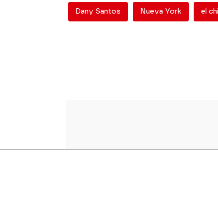
Dany Santos
Nueva York
el ch