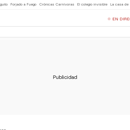
guito
Forjado a Fuego
Crónicas Carnívoras
El colegio invisible
La casa de
EN DIR