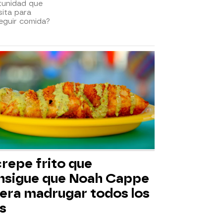
tunidad que
ita para
eguir comida?
crepe frito que
nsigue que Noah Cappe
iera madrugar todos los
s