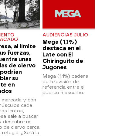
ENTO
AUDIENCIAS JULIO
TACADO
Mega (1,1%)
esa, al límite
destaca en el
us fuerzas,
Late con El
uentra unas
Chiringuito de
las de ciervo
Jugones
 podrían
Mega (1,1%) cadena
biar su
de televisión de
te en
referencia entre el
ados
público masculino.
, mareada y con
músculos cada
ás lentos,
sa sale a buscar
y descubre un
o de ciervo cerca
 refugio. ¿Será la