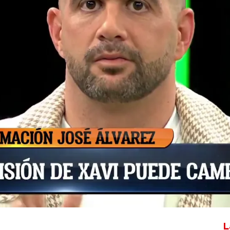
Whatsapp
Facebook
X
Flipboa
ón como entrenador del Barça de cara a
ituación de Xavi en el club parece
ha informado en exclusiva José
o, Joan Laporta, presidente del FC
n Xavi antes de fichar a un nuevo
ade que "desde el entorno del
 el fútbol nunca se sabe'".
L