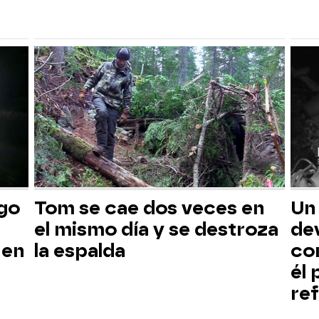
sgo
Tom se cae dos veces en
Un
el mismo día y se destroza
dev
 en
la espalda
co
él
ref