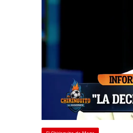
El Chiringuito
Publicado:
27 de febrero de 2024, 02:06
Tras anunciar su dimisi
la nueva temporada, la s
estar cambiando. Como 
Álvarez en El Chiringuit
Barcelona, se reunirá co
entrenador. Además, añ
entrenador dicen que 'en