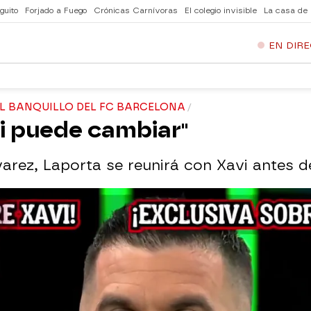
guito
Forjado a Fuego
Crónicas Carnívoras
El colegio invisible
La casa de
EN DIR
EL BANQUILLO DEL FC BARCELONA
vi puede cambiar"
rez, Laporta se reunirá con Xavi antes de