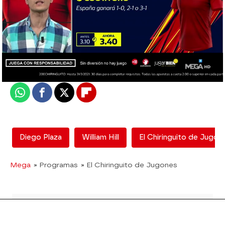
El Chiringuito
Madrid
Actualizado:
25 de marzo de 2021, 06:00
Publicado:
25 de marzo de 2021, 00:21
Whatsapp
Facebook
X
Flipboard
Diego Plaza
William Hill
El Chiringuito de Jugon
Mega
» Programas
» El Chiringuito de Jugones