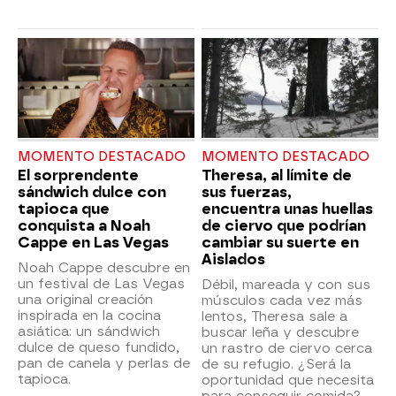
MOMENTO DESTACADO
MOMENTO DESTACADO
El sorprendente
Theresa, al límite de
sándwich dulce con
sus fuerzas,
tapioca que
encuentra unas huellas
conquista a Noah
de ciervo que podrían
Cappe en Las Vegas
cambiar su suerte en
Aislados
Noah Cappe descubre en
un festival de Las Vegas
Débil, mareada y con sus
una original creación
músculos cada vez más
inspirada en la cocina
lentos, Theresa sale a
asiática: un sándwich
buscar leña y descubre
dulce de queso fundido,
un rastro de ciervo cerca
pan de canela y perlas de
de su refugio. ¿Será la
tapioca.
oportunidad que necesita
para conseguir comida?