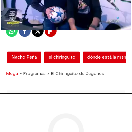
Madrid
Publicado:
12 de febrero de 2018, 13:02
Whatsapp
Facebook
X
Flipboard
Nacho Peña
el chiringuito
dónde está la msn
Mega
» Programas
» El Chiringuito de Jugones