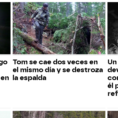
sgo
Tom se cae dos veces en
Un
el mismo día y se destroza
dev
 en
la espalda
co
él
ref