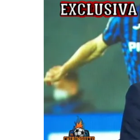
El Chiringuito
Madrid
Actualizado:
17 de marzo de 2021, 06:00
Publicado:
17 de marzo de 2021, 02:00
Josep Pedrerol
Real Madrid
E