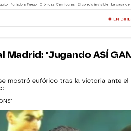
guito
Forjado a Fuego
Crónicas Carnívoras
El colegio invisible
La casa de
EN DIR
eal Madrid: "Jugando ASÍ G
se mostró eufórico tras la victoria ante e
o:
ONS"