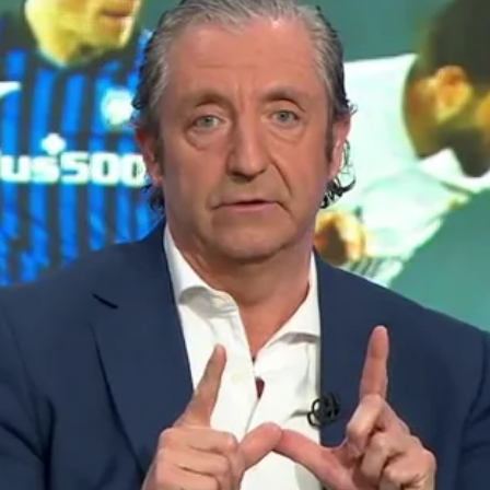
Whatsapp
Facebook
X
Flipboa
l Chiringuito de Jugones