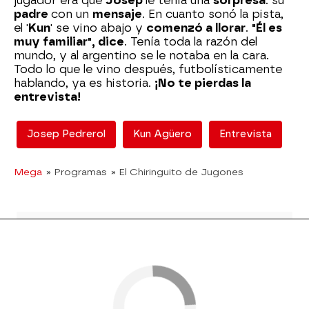
jugador era que
Josep
le tenía una
sorpresa
: su
padre
con un
mensaje
. En cuanto sonó la pista,
el '
Kun
' se vino abajo y
comenzó a llorar
.
"Él es
muy familiar", dice
. Tenía toda la razón del
mundo, y al argentino se le notaba en la cara.
Todo lo que le vino después, futbolísticamente
hablando, ya es historia.
¡No te pierdas la
entrevista!
Josep Pedrerol
Kun Agüero
Entrevista
Mega
» Programas
» El Chiringuito de Jugones