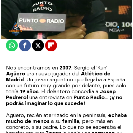
El Chiringuito
Madrid
Actualizado:
16 de diciembre de 2021, 06:00
Publicado:
16 de diciembre de 2021, 01:58
Whatsapp
Facebook
X
Flipboard
Nos encontramos en
2007
. Sergio el 'Kun'
Agüero
era nuevo jugador del
Atlético de
Madrid
. Un joven argentino que llegaba a España
con un futuro muy grande por delante, pues solo
tenía
19 años
. El delantero concedía a
Josep
Pedrerol
una entrevista en
Punto Radio
...
¡y no
podrás imaginar lo que sucede!
Agüero, recién aterrizado en la península,
echaba
mucho de menos
a su
familia
, pero más en
concreto, a su padre. Lo que no se esperaba el