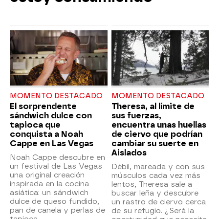
MOMENTO DESTACADO
MOMENTO DESTACADO
El sorprendente
Theresa, al límite de
sándwich dulce con
sus fuerzas,
tapioca que
encuentra unas huellas
conquista a Noah
de ciervo que podrían
Cappe en Las Vegas
cambiar su suerte en
Aislados
Noah Cappe descubre en
un festival de Las Vegas
Débil, mareada y con sus
una original creación
músculos cada vez más
inspirada en la cocina
lentos, Theresa sale a
asiática: un sándwich
buscar leña y descubre
dulce de queso fundido,
un rastro de ciervo cerca
pan de canela y perlas de
de su refugio. ¿Será la
tapioca.