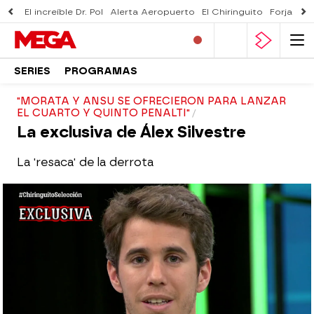
El increíble Dr. Pol
Alerta Aeropuerto
El Chiringuito
Forjado 
SERIES
PROGRAMAS
"MORATA Y ANSU SE OFRECIERON PARA LANZAR
EL CUARTO Y QUINTO PENALTI"
La exclusiva de Álex Silvestre
La 'resaca' de la derrota
El Chiringuito
Madrid