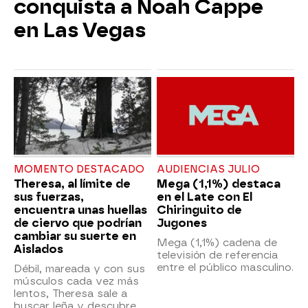
conquista a Noah Cappe
en Las Vegas
MOMENTO DESTACADO
AUDIENCIAS JULIO
Theresa, al límite de
Mega (1,1%) destaca
sus fuerzas,
en el Late con El
encuentra unas huellas
Chiringuito de
de ciervo que podrían
Jugones
cambiar su suerte en
Mega (1,1%) cadena de
Aislados
televisión de referencia
entre el público masculino.
Débil, mareada y con sus
músculos cada vez más
lentos, Theresa sale a
buscar leña y descubre