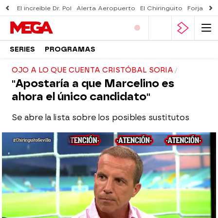
El increíble Dr. Pol
Alerta Aeropuerto
El Chiringuito
Forjado 
SERIES
PROGRAMAS
OJO A LO QUE CUENTA CRISTÓBAL SORIA
"Apostaría a que Marcelino es
ahora el único candidato"
Se abre la lista sobre los posibles sustitutos
El Chiringuito
Madrid