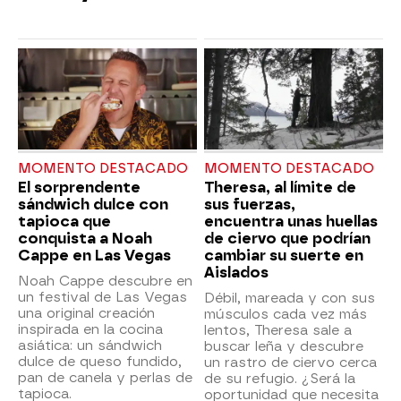
MOMENTO DESTACADO
MOMENTO DESTACADO
El sorprendente
Theresa, al límite de
sándwich dulce con
sus fuerzas,
tapioca que
encuentra unas huellas
conquista a Noah
de ciervo que podrían
Cappe en Las Vegas
cambiar su suerte en
Aislados
Noah Cappe descubre en
un festival de Las Vegas
Débil, mareada y con sus
una original creación
músculos cada vez más
inspirada en la cocina
lentos, Theresa sale a
asiática: un sándwich
buscar leña y descubre
dulce de queso fundido,
un rastro de ciervo cerca
pan de canela y perlas de
de su refugio. ¿Será la
tapioca.
oportunidad que necesita