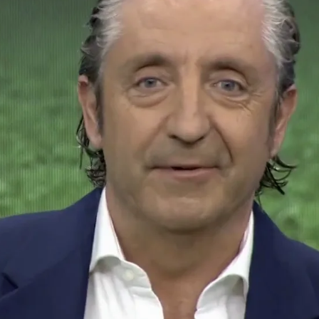
Whatsapp
Facebook
X
Flipboa
TA! Pedrerol asume que sus
llingham llegó al Real Madrid
a un precio muy caro se le están
on el nivel que está dando el inglés
rada.