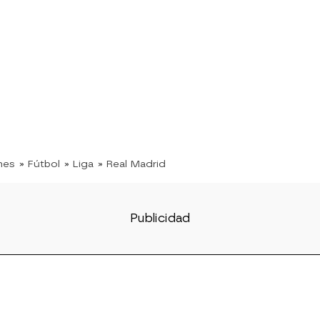
nes
» Fútbol
» Liga
» Real Madrid