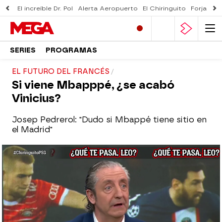
El increíble Dr. Pol
Alerta Aeropuerto
El Chiringuito
Forjado 
SERIES
PROGRAMAS
EL FUTURO DEL FRANCÉS
Si viene Mbapppé, ¿se acabó
Vinicius?
Josep Pedrerol: "Dudo si Mbappé tiene sitio en
el Madrid"
El Chiringuito