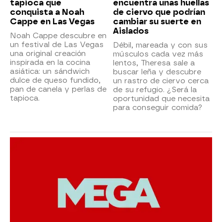
tapioca que
encuentra unas huellas
conquista a Noah
de ciervo que podrían
Cappe en Las Vegas
cambiar su suerte en
Aislados
Noah Cappe descubre en
un festival de Las Vegas
Débil, mareada y con sus
una original creación
músculos cada vez más
inspirada en la cocina
lentos, Theresa sale a
asiática: un sándwich
buscar leña y descubre
dulce de queso fundido,
un rastro de ciervo cerca
pan de canela y perlas de
de su refugio. ¿Será la
tapioca.
oportunidad que necesita
para conseguir comida?