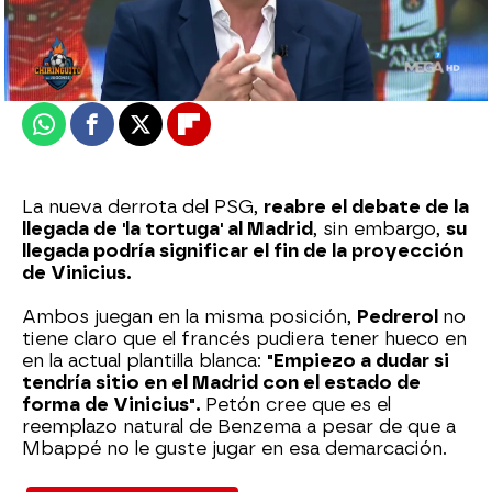
Actualizado:
15 de febrero de 2023, 06:00
Publicado:
15 de febrero de 2023, 01:18
Whatsapp
Facebook
X
Flipboard
La nueva derrota del PSG,
reabre el debate de la
llegada de 'la tortuga' al Madrid
, sin embargo,
su
llegada podría significar el fin de la proyección
de Vinicius.
Ambos juegan en la misma posición,
Pedrerol
no
tiene claro que el francés pudiera tener hueco en
en la actual plantilla blanca:
"Empiezo a dudar si
tendría sitio en el Madrid con el estado de
forma de Vinicius".
Petón cree que es el
reemplazo natural de Benzema a pesar de que a
Mbappé no le guste jugar en esa demarcación.