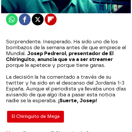
Actualizado:
18 de noviembre de 2022, 06:00
Publicado:
18 de noviembre de 2022, 02:26
Whatsapp
Facebook
X
Flipboard
Sorprendente. Inesperado. Ha sido uno de los
bombazos de la semana antes de que empiece el
Mundial.
Josep Pedrerol
,
presentador de El
Chiringuito
,
anuncia que va a ser streamer
porque le apetece y porque tiene ganas.
La decisión la ha comentado a través de su
twitter y ha sido en el descanso del Jordania 1-3
España. Aunque el periodista ya llevaba unos días
avisando de que algo iba a pasar esta noticia
nadie se la esperaba.
¡Suerte, Josep!
El Chiringuito de Mega