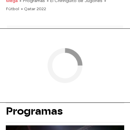
Mega
» Programas
» El Chiringuito de Jugones
»
Fútbol
» Qatar 2022
Programas