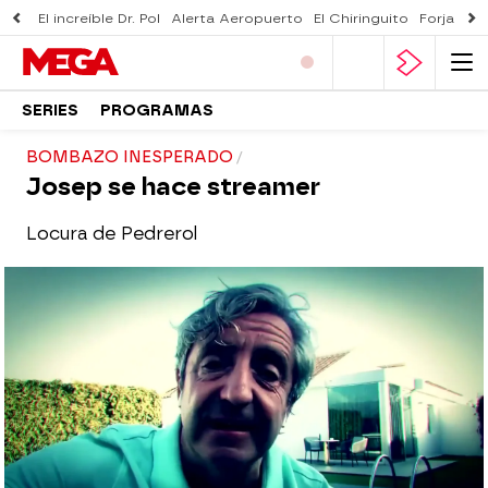
El increíble Dr. Pol
Alerta Aeropuerto
El Chiringuito
Forjado 
SERIES
PROGRAMAS
BOMBAZO INESPERADO
Josep se hace streamer
Locura de Pedrerol
El Chiringuito
Madrid