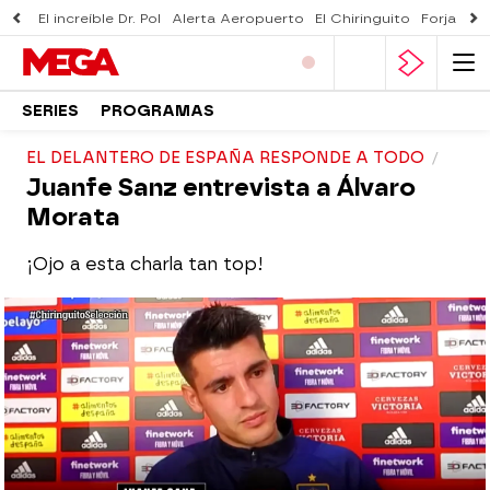
El increíble Dr. Pol
Alerta Aeropuerto
El Chiringuito
Forjado 
SERIES
PROGRAMAS
EL DELANTERO DE ESPAÑA RESPONDE A TODO
Juanfe Sanz entrevista a Álvaro
Morata
¡Ojo a esta charla tan top!
El Chiringuito
Madrid