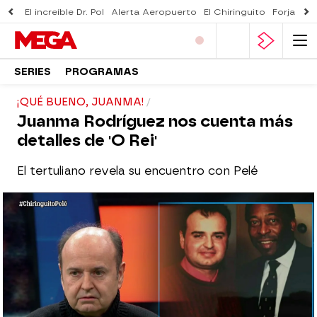
El increíble Dr. Pol
Alerta Aeropuerto
El Chiringuito
Forjado 
SERIES
PROGRAMAS
¡QUÉ BUENO, JUANMA!
Juanma Rodríguez nos cuenta más
detalles de 'O Rei'
El tertuliano revela su encuentro con Pelé
El Chiringuito