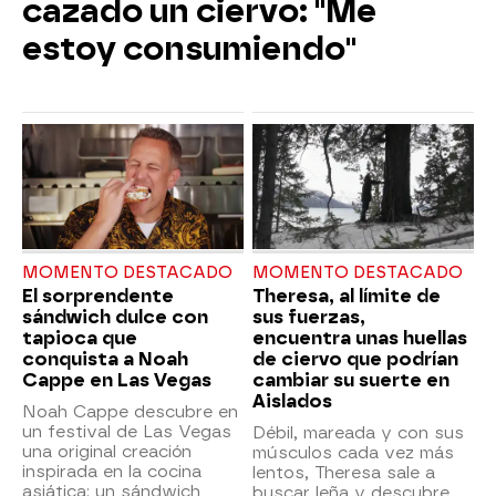
cazado un ciervo: "Me
estoy consumiendo"
MOMENTO DESTACADO
MOMENTO DESTACADO
El sorprendente
Theresa, al límite de
sándwich dulce con
sus fuerzas,
tapioca que
encuentra unas huellas
conquista a Noah
de ciervo que podrían
Cappe en Las Vegas
cambiar su suerte en
Aislados
Noah Cappe descubre en
un festival de Las Vegas
Débil, mareada y con sus
una original creación
músculos cada vez más
inspirada en la cocina
lentos, Theresa sale a
asiática: un sándwich
buscar leña y descubre