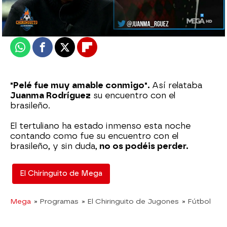
Actualizado:
30 de diciembre de 2022, 06:00
Publicado:
30 de diciembre de 2022, 02:00
Whatsapp
Facebook
X
Flipboard
"Pelé fue muy amable conmigo".
Así relataba
Juanma Rodríguez
su encuentro con el
brasileño.
El tertuliano ha estado inmenso esta noche
contando como fue su encuentro con el
brasileño, y sin duda,
no os podéis perder.
El Chiringuito de Mega
Mega
» Programas
» El Chiringuito de Jugones
» Fútbol