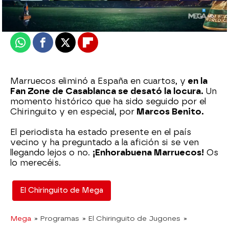
Actualizado:
07 de diciembre de 2022, 06:00
Publicado:
07 de diciembre de 2022, 01:34
Whatsapp
Facebook
X
Flipboard
Marruecos eliminó a España en cuartos, y
en la
Fan Zone de Casablanca se desató la locura.
Un
momento histórico que ha sido seguido por el
Chiringuito y en especial, por
Marcos Benito.
El periodista ha estado presente en el país
vecino y ha preguntado a la afición si se ven
llegando lejos o no.
¡Enhorabuena Marruecos!
Os
lo merecéis.
El Chiringuito de Mega
Mega
» Programas
» El Chiringuito de Jugones
»