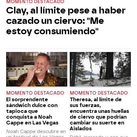
MOMENTO DESTACADO
Clay, al límite pese a haber
cazado un ciervo: "Me
estoy consumiendo"
MOMENTO DESTACADO
MOMENTO DESTACADO
El sorprendente
Theresa, al límite de
sándwich dulce con
sus fuerzas,
tapioca que
encuentra unas huellas
conquista a Noah
de ciervo que podrían
Cappe en Las Vegas
cambiar su suerte en
Aislados
Noah Cappe descubre en
un festival de Las Vegas