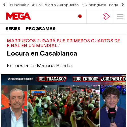
El increíble Dr. Pol
Alerta Aeropuerto
El Chiringuito
Forjado 
SERIES
PROGRAMAS
MARRUECOS JUGARÁ SUS PRIMEROS CUARTOS DE
FINAL EN UN MUNDIAL
Locura en Casablanca
Encuesta de Marcos Benito
El Chiringuito
Madrid