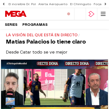
El increíble Dr. Pol
Alerta Aeropuerto
El Chiringuito
Forjado 
SERIES
PROGRAMAS
LA VISIÓN DEL QUE ESTÁ EN DIRECTO
Matías Palacios lo tiene claro
Desde Catar todo se ve mejor
El Chiringuito
Madrid