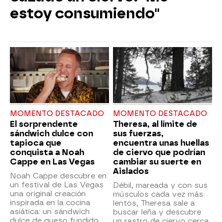
estoy consumiendo"
MOMENTO DESTACADO
MOMENTO DESTACADO
El sorprendente
Theresa, al límite de
sándwich dulce con
sus fuerzas,
tapioca que
encuentra unas huellas
conquista a Noah
de ciervo que podrían
Cappe en Las Vegas
cambiar su suerte en
Aislados
Noah Cappe descubre en
un festival de Las Vegas
Débil, mareada y con sus
una original creación
músculos cada vez más
inspirada en la cocina
lentos, Theresa sale a
asiática: un sándwich
buscar leña y descubre
dulce de queso fundido,
un rastro de ciervo cerca