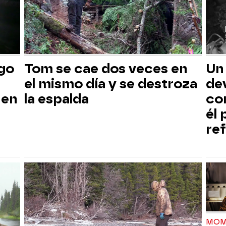
sgo
Tom se cae dos veces en
Un
el mismo día y se destroza
dev
 en
la espalda
co
él
ref
MOM