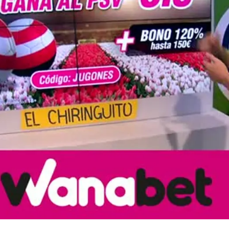
Whatsapp
Facebook
X
Flipboa