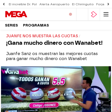
El increíble Dr. Pol
Alerta Aeropuerto
El Chiringuito
Forjado 
SERIES
PROGRAMAS
JUANFE NOS MUESTRA LAS CUOTAS
¡Gana mucho dinero con Wanabet!
Juanfe Sanz os muestran las mejores cuotas
para ganar mucho dinero con Wanabet
mega
madrid