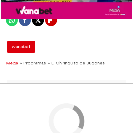
Publicado:
08 de junio de 2018, 19:00
Whatsapp
Facebook
X
Flipboard
wanabet
Mega
» Programas
» El Chiringuito de Jugones