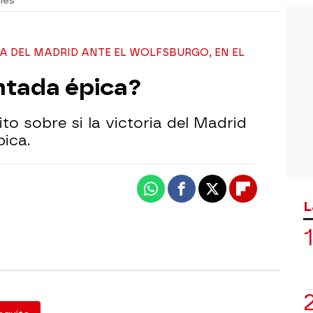
nes
A DEL MADRID ANTE EL WOLFSBURGO, EN EL
ntada épica?
to sobre si la victoria del Madrid
ica.
Whatsapp
Facebook
X
Flipboard
L