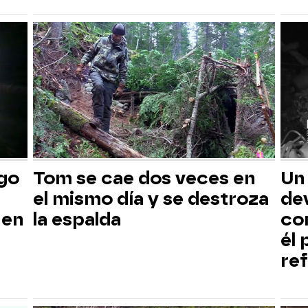
sgo
Tom se cae dos veces en
Un
el mismo día y se destroza
dev
 en
la espalda
co
él
ref