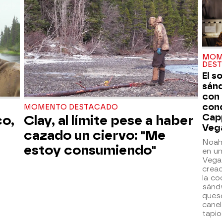
MOM
DES
El s
sán
con
con
MOMENTO DESTACADO
Cap
co,
Clay, al límite pese a haber
Veg
cazado un ciervo: "Me
Noah
estoy consumiendo"
en un
Vegas
creac
la co
sánd
ques
canel
tapio