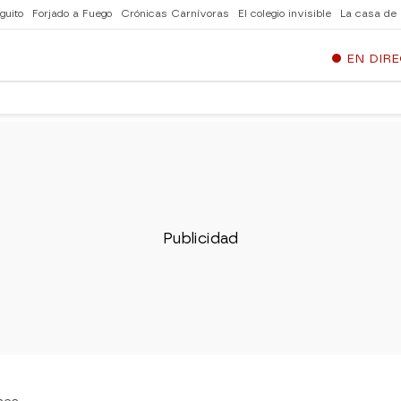
guito
Forjado a Fuego
Crónicas Carnívoras
El colegio invisible
La casa de
EN DIR