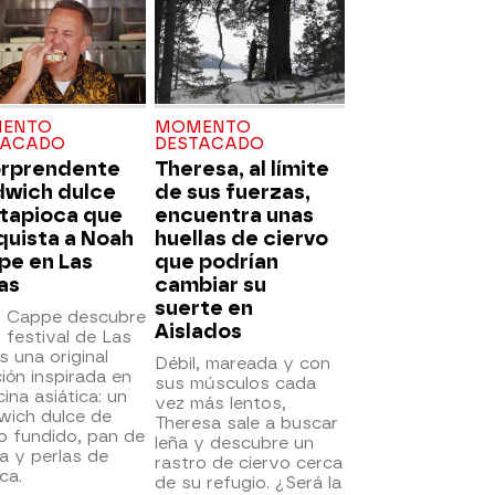
ENTO
MOMENTO
TACADO
DESTACADO
orprendente
Theresa, al límite
dwich dulce
de sus fuerzas,
 tapioca que
encuentra unas
quista a Noah
huellas de ciervo
pe en Las
que podrían
as
cambiar su
suerte en
 Cappe descubre
Aislados
 festival de Las
 una original
Débil, mareada y con
ión inspirada en
sus músculos cada
cina asiática: un
vez más lentos,
wich dulce de
Theresa sale a buscar
o fundido, pan de
leña y descubre un
a y perlas de
rastro de ciervo cerca
ca.
de su refugio. ¿Será la