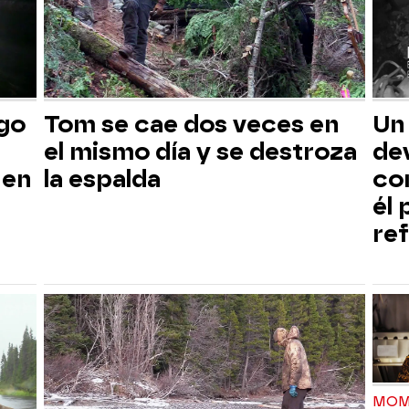
sgo
Tom se cae dos veces en
Un
el mismo día y se destroza
dev
 en
la espalda
co
él
ref
MOM