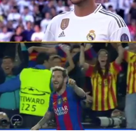
Whatsapp
Facebook
X
Flipboa