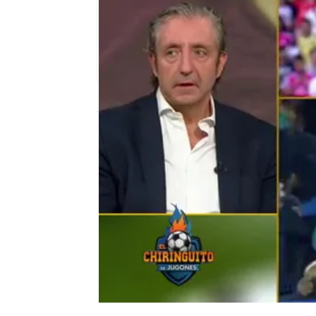
El Chiringuito
Madrid
Publicado:
05 de junio de 2020, 02:47
Loco
gatti
Messi
Hazard