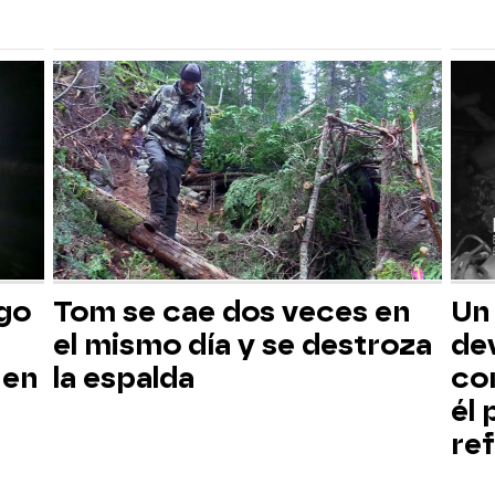
sgo
Tom se cae dos veces en
Un
el mismo día y se destroza
dev
 en
la espalda
co
él
ref