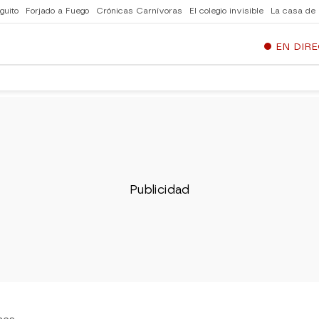
guito
Forjado a Fuego
Crónicas Carnívoras
El colegio invisible
La casa de
EN DIR