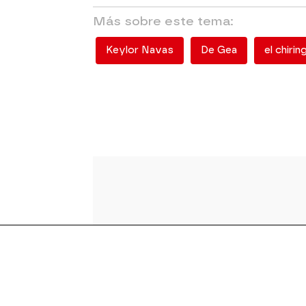
Más sobre este tema:
Keylor Navas
De Gea
el chirin