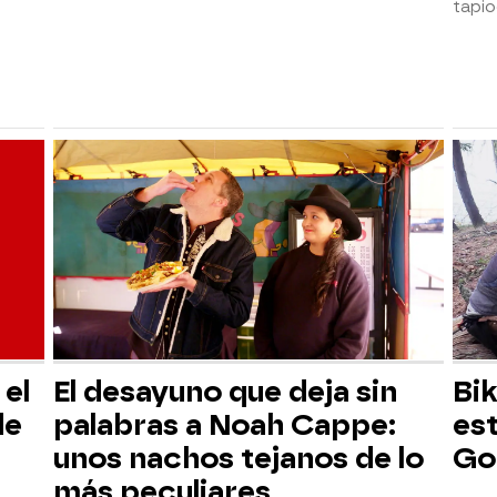
tapio
el
El desayuno que deja sin
Bik
de
palabras a Noah Cappe:
es
unos nachos tejanos de lo
Go
más peculiares