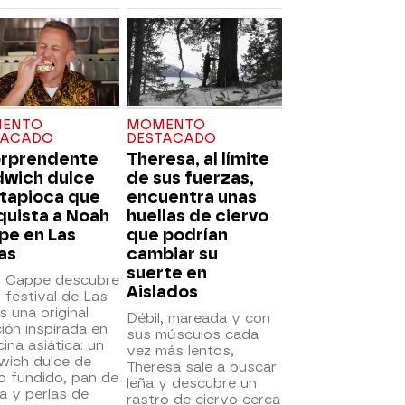
ENTO
MOMENTO
TACADO
DESTACADO
orprendente
Theresa, al límite
dwich dulce
de sus fuerzas,
 tapioca que
encuentra unas
quista a Noah
huellas de ciervo
pe en Las
que podrían
as
cambiar su
suerte en
 Cappe descubre
Aislados
 festival de Las
 una original
Débil, mareada y con
ión inspirada en
sus músculos cada
cina asiática: un
vez más lentos,
wich dulce de
Theresa sale a buscar
o fundido, pan de
leña y descubre un
a y perlas de
rastro de ciervo cerca