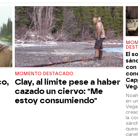
MOM
DES
El s
sán
con
con
MOMENTO DESTACADO
Cap
co,
Clay, al límite pese a haber
Veg
cazado un ciervo: "Me
Noah
estoy consumiendo"
en un
Vegas
creac
la co
sánd
ques
canel