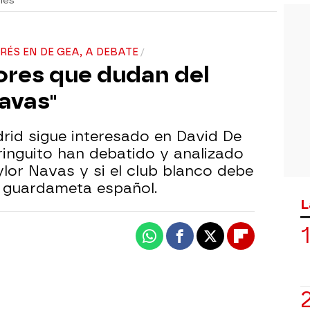
nes
RÉS EN DE GEA, A DEBATE
ores que dudan del
avas"
rid sigue interesado en David De
iringuito han debatido y analizado
ylor Navas y si el club blanco debe
l guardameta español.
L
Whatsapp
Facebook
X
Flipboard