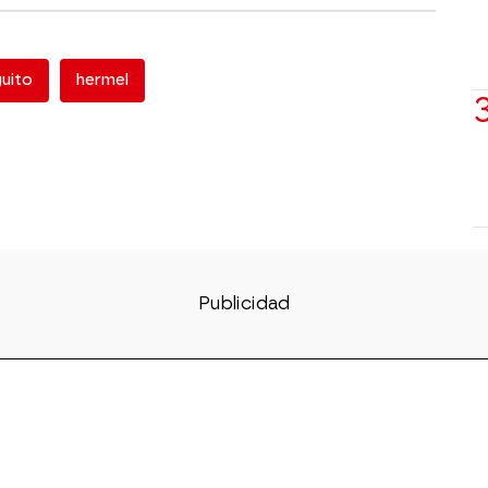
guito
hermel