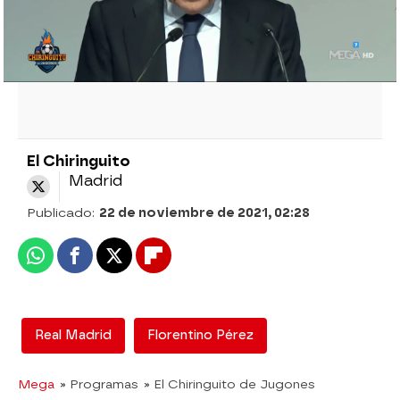
visto de la Asamblea. ¡No te lo puedes
perder!
El Chiringuito
Madrid
Publicado:
22 de noviembre de 2021, 02:28
Whatsapp
Facebook
X
Flipboard
Real Madrid
Florentino Pérez
Mega
» Programas
» El Chiringuito de Jugones