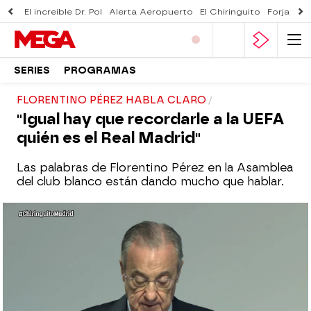
El increíble Dr. Pol
Alerta Aeropuerto
El Chiringuito
Forjado 
SERIES
PROGRAMAS
FLORENTINO PÉREZ HABLA CLARO
"Igual hay que recordarle a la UEFA
quién es el Real Madrid"
Las palabras de Florentino Pérez en la Asamblea
del club blanco están dando mucho que hablar.
El presidente se sentó delante de los
socios para someterse a su control y
lanzó varios mensajes institucionales:
reivindicación ante la UEFA, críticas a La
Liga y hasta defensa de la prensa delante
de los compromisarios. Marcos Benito nos
trae en este reportaje todo lo que no se ha