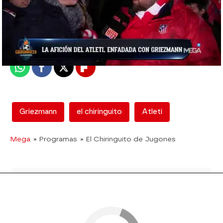
mega
Madrid
Publicado:
05 de febrero de 2018, 02:01
Whatsapp
Facebook
X
Flipboard
Griezmann
el chiringuito
Atleti
Mega
» Programas
» El Chiringuito de Jugones