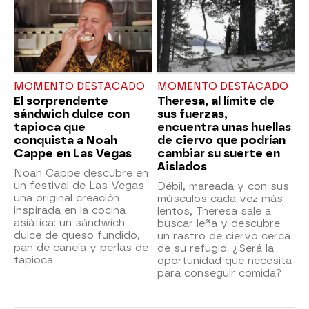
MOMENTO DESTACADO
MOMENTO DESTACADO
El sorprendente
Theresa, al límite de
sándwich dulce con
sus fuerzas,
tapioca que
encuentra unas huellas
conquista a Noah
de ciervo que podrían
Cappe en Las Vegas
cambiar su suerte en
Aislados
Noah Cappe descubre en
un festival de Las Vegas
Débil, mareada y con sus
una original creación
músculos cada vez más
inspirada en la cocina
lentos, Theresa sale a
asiática: un sándwich
buscar leña y descubre
dulce de queso fundido,
un rastro de ciervo cerca
pan de canela y perlas de
de su refugio. ¿Será la
tapioca.
oportunidad que necesita
para conseguir comida?