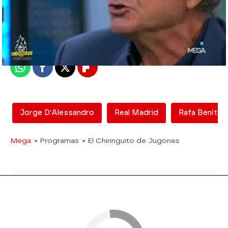
mega
Madrid
Publicado:
12 de febrero de 2018, 12:57
Whatsapp
Facebook
X
Flipboard
Jorge D'Alessandro
Real Madrid
Rafa Benítez
Mega
» Programas
» El Chiringuito de Jugones