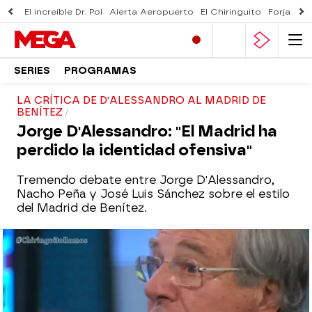
El increíble Dr. Pol
Alerta Aeropuerto
El Chiringuito
Forjado 
SERIES
PROGRAMAS
LA CRÍTICA DE D'ALESSANDRO AL MADRID DE
BENÍTEZ
Jorge D'Alessandro: "El Madrid ha
perdido la identidad ofensiva"
Tremendo debate entre Jorge D'Alessandro,
Nacho Peña y José Luis Sánchez sobre el estilo
del Madrid de Benítez.