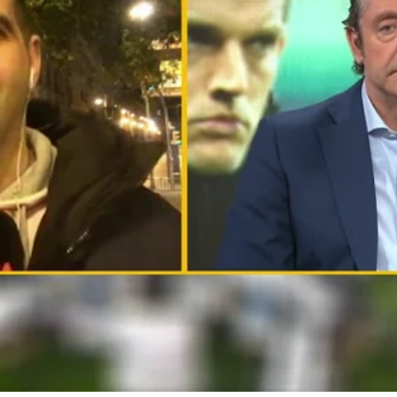
Whatsapp
Facebook
X
Flipboa
bappé
Jose Alvarez
El Chiringuito de Jugones