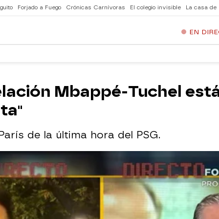
guito
Forjado a Fuego
Crónicas Carnívoras
El colegio invisible
La casa de
EN DIR
relación Mbappé-Tuchel est
ta"
arís de la última hora del PSG.