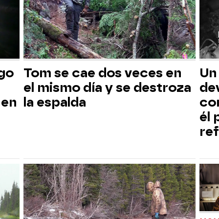
sgo
Tom se cae dos veces en
Un
el mismo día y se destroza
dev
 en
la espalda
co
él
ref