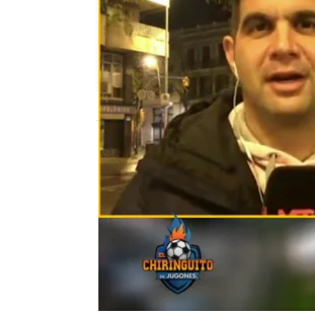
El Chiringuito
Madrid
Publicado:
04 de febrero de 2020, 00:50
PSG
Josep Pedrerol
Kylian M