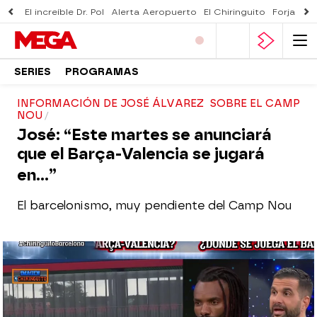
El increíble Dr. Pol
Alerta Aeropuerto
El Chiringuito
Forjado 
SERIES
PROGRAMAS
INFORMACIÓN DE JOSÉ ÁLVAREZ SOBRE EL CAMP
NOU
José: “Este martes se anunciará
que el Barça-Valencia se jugará
en…”
El barcelonismo, muy pendiente del Camp Nou