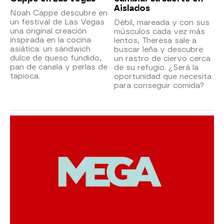
Aislados
Noah Cappe descubre en
un festival de Las Vegas
Débil, mareada y con sus
una original creación
músculos cada vez más
inspirada en la cocina
lentos, Theresa sale a
asiática: un sándwich
buscar leña y descubre
dulce de queso fundido,
un rastro de ciervo cerca
pan de canela y perlas de
de su refugio. ¿Será la
tapioca.
oportunidad que necesita
para conseguir comida?