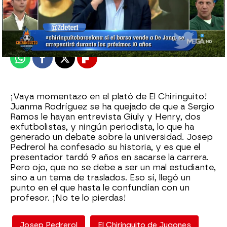
El Chiringuito
Madrid
Publicado:
24 de enero de 2022, 02:20
Whatsapp
Facebook
X
Flipboard
¡Vaya momentazo en el plató de El Chiringuito!
Juanma Rodríguez se ha quejado de que a Sergio
Ramos le hayan entrevista Giuly y Henry, dos
exfutbolistas, y ningún periodista, lo que ha
generado un debate sobre la universidad. Josep
Pedrerol ha confesado su historia, y es que el
presentador tardó 9 años en sacarse la carrera.
Pero ojo, que no se debe a ser un mal estudiante,
sino a un tema de traslados. Eso sí, llegó un
punto en el que hasta le confundían con un
profesor. ¡No te lo pierdas!
Josep Pedrerol
El Chiringuito de Jugones