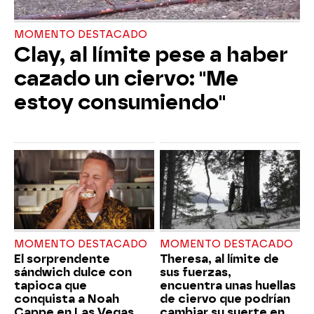
MOMENTO DESTACADO
Clay, al límite pese a haber
cazado un ciervo: "Me
estoy consumiendo"
MOMENTO DESTACADO
MOMENTO DESTACADO
El sorprendente
Theresa, al límite de
sándwich dulce con
sus fuerzas,
tapioca que
encuentra unas huellas
conquista a Noah
de ciervo que podrían
Cappe en Las Vegas
cambiar su suerte en