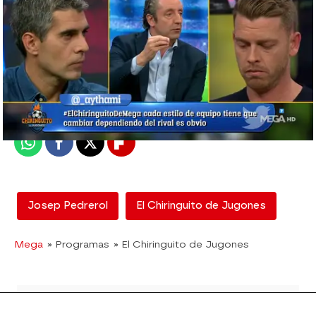
El Chiringuito
Madrid
Publicado:
12 de abril de 2019, 01:40
Whatsapp
Facebook
X
Flipboard
Josep Pedrerol
El Chiringuito de Jugones
Mega
» Programas
» El Chiringuito de Jugones