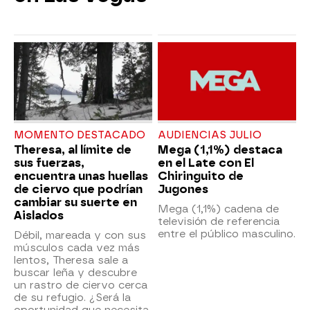
MOMENTO DESTACADO
AUDIENCIAS JULIO
Theresa, al límite de
Mega (1,1%) destaca
sus fuerzas,
en el Late con El
encuentra unas huellas
Chiringuito de
de ciervo que podrían
Jugones
cambiar su suerte en
Mega (1,1%) cadena de
Aislados
televisión de referencia
entre el público masculino.
Débil, mareada y con sus
músculos cada vez más
lentos, Theresa sale a
buscar leña y descubre
un rastro de ciervo cerca
de su refugio. ¿Será la
oportunidad que necesita