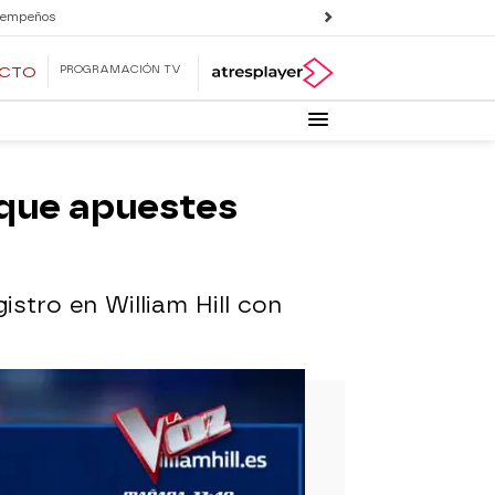
 empeños
PROGRAMACIÓN TV
ECTO
a que apuestes
istro en William Hill con