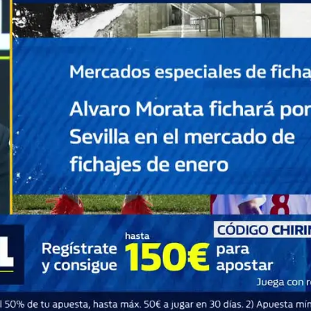
Whatsapp
Facebook
X
Flipboa