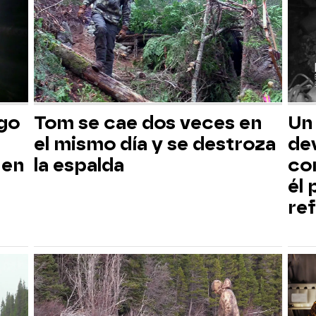
sgo
Tom se cae dos veces en
Un
el mismo día y se destroza
dev
 en
la espalda
co
él
ref