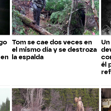
sgo
Tom se cae dos veces en
Un
el mismo día y se destroza
dev
 en
la espalda
co
él
ref