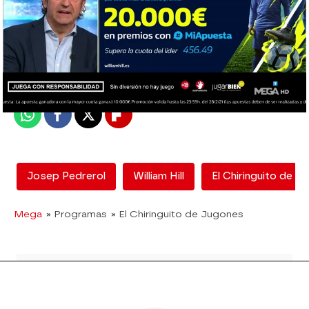
El Chiringuito
Madrid
Publicado:
22 de febrero de 2021, 01:05
Whatsapp
Facebook
X
Flipboard
Josep Pedrerol
William Hill
El Chiringuito de J
Mega
» Programas
» El Chiringuito de Jugones