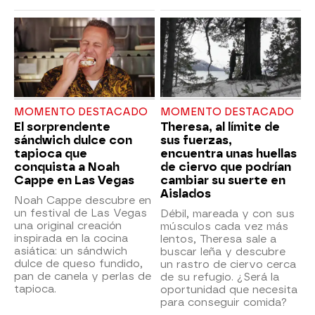
MOMENTO DESTACADO
MOMENTO DESTACADO
El sorprendente
Theresa, al límite de
sándwich dulce con
sus fuerzas,
tapioca que
encuentra unas huellas
conquista a Noah
de ciervo que podrían
Cappe en Las Vegas
cambiar su suerte en
Aislados
Noah Cappe descubre en
un festival de Las Vegas
Débil, mareada y con sus
una original creación
músculos cada vez más
inspirada en la cocina
lentos, Theresa sale a
asiática: un sándwich
buscar leña y descubre
dulce de queso fundido,
un rastro de ciervo cerca
pan de canela y perlas de
de su refugio. ¿Será la
tapioca.
oportunidad que necesita
para conseguir comida?