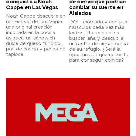
conquista a Noah
de ciervo que podrían
Cappe en Las Vegas
cambiar su suerte en
Aislados
Noah Cappe descubre en
un festival de Las Vegas
Débil, mareada y con sus
una original creación
músculos cada vez más
inspirada en la cocina
lentos, Theresa sale a
asiática: un sándwich
buscar leña y descubre
dulce de queso fundido,
un rastro de ciervo cerca
pan de canela y perlas de
de su refugio. ¿Será la
tapioca.
oportunidad que necesita
para conseguir comida?