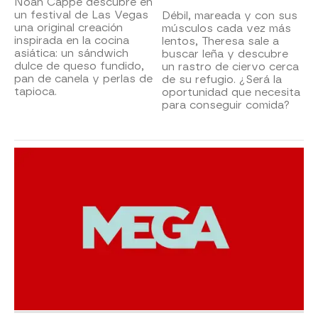
Noah Cappe descubre en
un festival de Las Vegas
Débil, mareada y con sus
una original creación
músculos cada vez más
inspirada en la cocina
lentos, Theresa sale a
asiática: un sándwich
buscar leña y descubre
dulce de queso fundido,
un rastro de ciervo cerca
pan de canela y perlas de
de su refugio. ¿Será la
tapioca.
oportunidad que necesita
para conseguir comida?