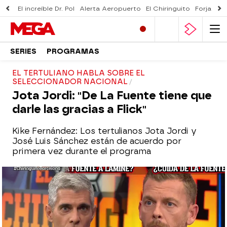
El increíble Dr. Pol
Alerta Aeropuerto
El Chiringuito
Forjado 
SERIES
PROGRAMAS
EL TERTULIANO HABLA SOBRE EL
SELECCIONADOR NACIONAL
Jota Jordi: "De La Fuente tiene que
darle las gracias a Flick"
Kike Fernández: Los tertulianos Jota Jordi y
José Luis Sánchez están de acuerdo por
primera vez durante el programa