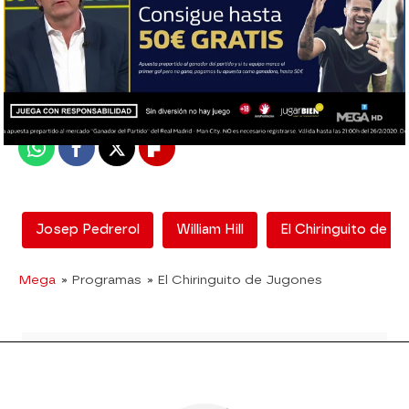
El Chiringuito
Madrid
Publicado:
24 de febrero de 2020, 00:21
Whatsapp
Facebook
X
Flipboard
Josep Pedrerol
William Hill
El Chiringuito de J
Mega
» Programas
» El Chiringuito de Jugones