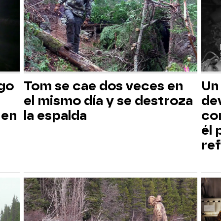
sgo
Tom se cae dos veces en
Un
el mismo día y se destroza
dev
 en
la espalda
co
él
ref