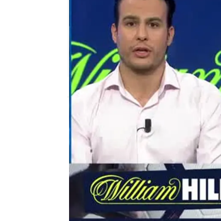
mega
Madrid
Publicado:
15 de febrero de 2018, 00:35
el chiringuito
Juanfe Sanz