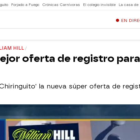
guito
Forjado a Fuego
Crónicas Carnívoras
El colegio invisible
La casa de
EN DIR
LIAM HILL
mejor oferta de registro par
hiringuito' la nueva súper oferta de regist