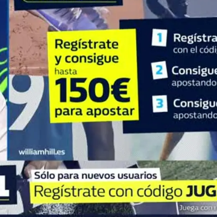
Whatsapp
Facebook
X
Flipboa