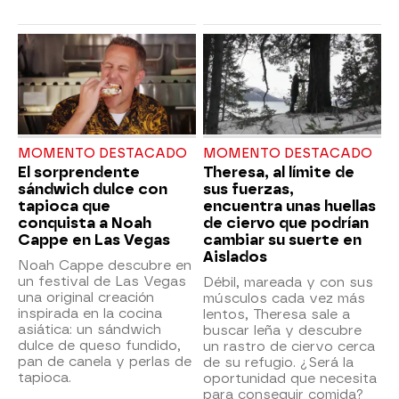
MOMENTO DESTACADO
MOMENTO DESTACADO
El sorprendente
Theresa, al límite de
sándwich dulce con
sus fuerzas,
tapioca que
encuentra unas huellas
conquista a Noah
de ciervo que podrían
Cappe en Las Vegas
cambiar su suerte en
Aislados
Noah Cappe descubre en
un festival de Las Vegas
Débil, mareada y con sus
una original creación
músculos cada vez más
inspirada en la cocina
lentos, Theresa sale a
asiática: un sándwich
buscar leña y descubre
dulce de queso fundido,
un rastro de ciervo cerca
pan de canela y perlas de
de su refugio. ¿Será la
tapioca.
oportunidad que necesita
para conseguir comida?