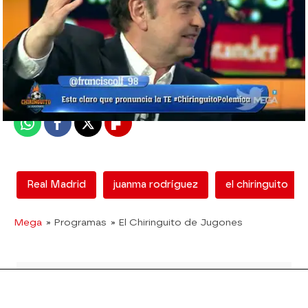
mega
Madrid
Publicado:
08 de junio de 2018, 17:07
Whatsapp
Facebook
X
Flipboard
Real Madrid
juanma rodríguez
el chiringuito
Mega
» Programas
» El Chiringuito de Jugones