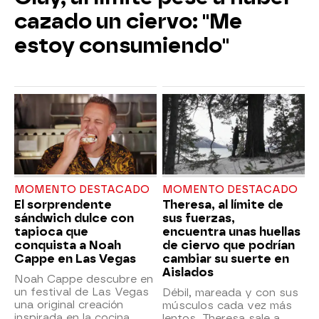
cazado un ciervo: "Me
estoy consumiendo"
MOMENTO DESTACADO
MOMENTO DESTACADO
El sorprendente
Theresa, al límite de
sándwich dulce con
sus fuerzas,
tapioca que
encuentra unas huellas
conquista a Noah
de ciervo que podrían
Cappe en Las Vegas
cambiar su suerte en
Aislados
Noah Cappe descubre en
un festival de Las Vegas
Débil, mareada y con sus
una original creación
músculos cada vez más
inspirada en la cocina
lentos, Theresa sale a