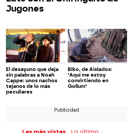
Jugones
El desayuno que deja
Biko, de Aislados:
sin palabras a Noah
"Aquí me estoy
Cappe: unos nachos
convirtiendo en
tejanos de lo más
Gollum"
peculiares
Las más vistas
Lo último