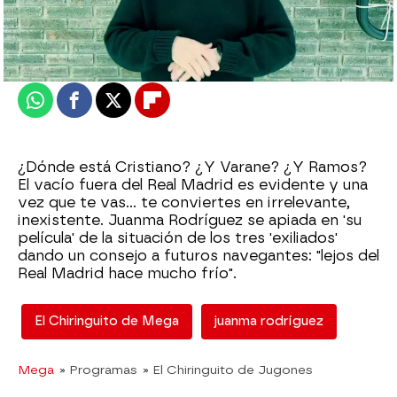
Madrid
Actualizado:
24 de febrero de 2022, 06:00
Publicado:
24 de febrero de 2022, 02:03
Whatsapp
Facebook
X
Flipboard
¿Dónde está Cristiano? ¿Y Varane? ¿Y Ramos?
El vacío fuera del Real Madrid es evidente y una
vez que te vas... te conviertes en irrelevante,
inexistente. Juanma Rodríguez se apiada en 'su
película' de la situación de los tres 'exiliados'
dando un consejo a futuros navegantes: "lejos del
Real Madrid hace mucho frío".
El Chiringuito de Mega
juanma rodríguez
Mega
» Programas
» El Chiringuito de Jugones