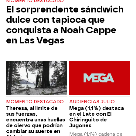
MOMENTO DESTACADO
El sorprendente sándwich
dulce con tapioca que
conquista a Noah Cappe
en Las Vegas
MOMENTO DESTACADO
AUDIENCIAS JULIO
Theresa, al límite de
Mega (1,1%) destaca
sus fuerzas,
en el Late con El
encuentra unas huellas
Chiringuito de
de ciervo que podrían
Jugones
cambiar su suerte en
Mega (1,1%) cadena de