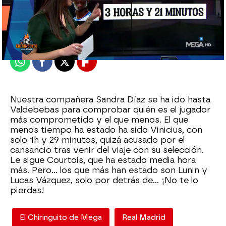
El Chiringuito
Madrid
Publicado:
03 de febrero de 2022, 03:10
Whatsapp
Facebook
X
Flipboard
Nuestra compañera Sandra Díaz se ha ido hasta
Valdebebas para comprobar quién es el jugador
más comprometido y el que menos. El que
menos tiempo ha estado ha sido Vinicius, con
solo 1h y 29 minutos, quizá acusado por el
cansancio tras venir del viaje con su selección.
Le sigue Courtois, que ha estado media hora
más. Pero... los que más han estado son Lunin y
Lucas Vázquez, solo por detrás de... ¡No te lo
pierdas!
El Chiringuito de Mega
Real Madrid